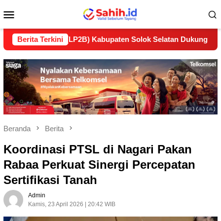
Loncat
Menu
ke
konten
Mobile
jutan (LP2B) Kabupaten Solok Selatan Dukung Ketahanan Pang
Berita Terkini
Beranda
Berita
Koordinasi PTSL di Nagari Pakan
Rabaa Perkuat Sinergi Percepatan
Sertifikasi Tanah
Admin
Kamis, 23 April 2026 | 20:42 WIB