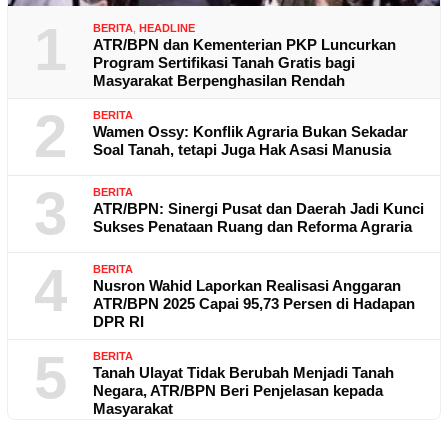
1
BERITA
,
HEADLINE
ATR/BPN dan Kementerian PKP Luncurkan
Program Sertifikasi Tanah Gratis bagi
Masyarakat Berpenghasilan Rendah
2
BERITA
Wamen Ossy: Konflik Agraria Bukan Sekadar
Soal Tanah, tetapi Juga Hak Asasi Manusia
3
BERITA
ATR/BPN: Sinergi Pusat dan Daerah Jadi Kunci
Sukses Penataan Ruang dan Reforma Agraria
4
BERITA
Nusron Wahid Laporkan Realisasi Anggaran
ATR/BPN 2025 Capai 95,73 Persen di Hadapan
DPR RI
5
BERITA
Tanah Ulayat Tidak Berubah Menjadi Tanah
Negara, ATR/BPN Beri Penjelasan kepada
Masyarakat