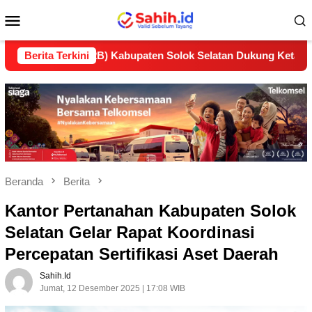
Loncat
Menu
ke
konten
Mobile
n (LP2B) Kabupaten Solok Selatan Dukung Ketahanan Pangan N
Berita Terkini
Beranda
Berita
Kantor Pertanahan Kabupaten Solok
Selatan Gelar Rapat Koordinasi
Percepatan Sertifikasi Aset Daerah
Sahih.id
Jumat, 12 Desember 2025 | 17:08 WIB