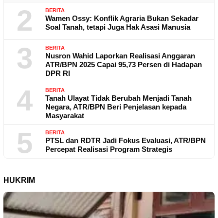
2
BERITA
Wamen Ossy: Konflik Agraria Bukan Sekadar
Soal Tanah, tetapi Juga Hak Asasi Manusia
3
BERITA
Nusron Wahid Laporkan Realisasi Anggaran
ATR/BPN 2025 Capai 95,73 Persen di Hadapan
DPR RI
4
BERITA
Tanah Ulayat Tidak Berubah Menjadi Tanah
Negara, ATR/BPN Beri Penjelasan kepada
Masyarakat
5
BERITA
PTSL dan RDTR Jadi Fokus Evaluasi, ATR/BPN
Percepat Realisasi Program Strategis
HUKRIM