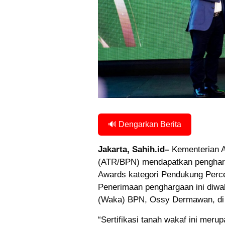
🔊 Dengarkan Berita
Jakarta, Sahih.id–
Kementerian A
(ATR/BPN) mendapatkan penghar
Awards kategori Pendukung Perce
Penerimaan penghargaan ini diwa
(Waka) BPN, Ossy Dermawan, di J
“Sertifikasi tanah wakaf ini meru