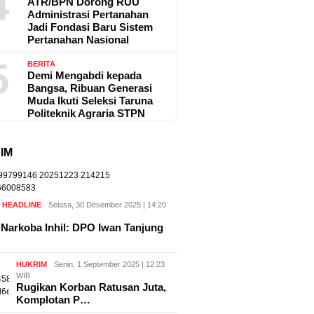
4
ATR/BPN Dorong RUU
Administrasi Pertanahan
Jadi Fondasi Baru Sistem
Pertanahan Nasional
5
BERITA
Demi Mengabdi kepada
Bangsa, Ribuan Generasi
Muda Ikuti Seleksi Taruna
Politeknik Agraria STPN
IM
,
HEADLINE
Selasa, 30 Desember 2025 | 14:20
Narkoba Inhil: DPO Iwan Tanjung
HUKRIM
Senin, 1 September 2025 | 12:23
WIB
Rugikan Korban Ratusan Juta,
Komplotan P…