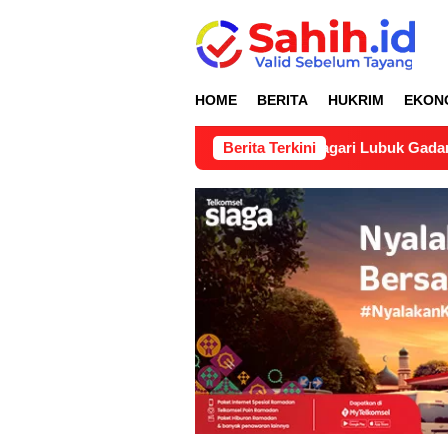
Loncat
ke
konten
HOME
BERITA
HUKRIM
EKON
ngan Teknis Pertanahan di Nagari Lubuk Gadang Selatan Jami
Berita Terkini