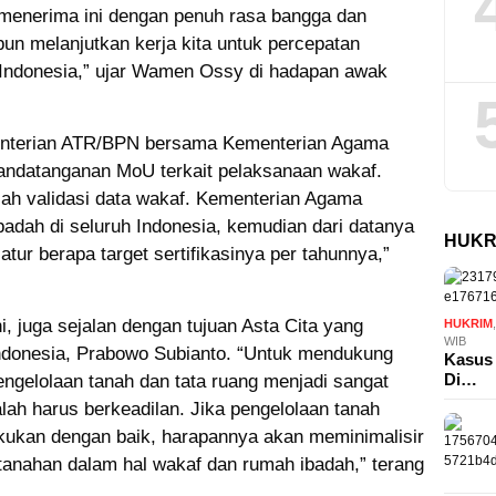
menerima ini dengan penuh rasa bangga dan
un melanjutkan kerja kita untuk percepatan
uh Indonesia,” ujar Wamen Ossy di hadapan awak
nterian ATR/BPN bersama Kementerian Agama
andatanganan MoU terkait pelaksanaan wakaf.
lah validasi data wakaf. Kementerian Agama
adah di seluruh Indonesia, kemudian dari datanya
HUKR
 atur berapa target sertifikasinya per tahunnya,”
ni, juga sejalan dengan tujuan Asta Cita yang
HUKRIM
WIB
Indonesia, Prabowo Subianto. “Untuk mendukung
Kasus 
Di…
pengelolaan tanah dan tata ruang menjadi sangat
lah harus berkeadilan. Jika pengelolaan tanah
akukan dengan baik, harapannya akan meminimalisir
rtanahan dalam hal wakaf dan rumah ibadah,” terang