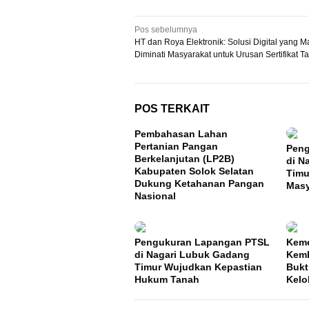
Navigasi
Pos sebelumnya
HT dan Roya Elektronik: Solusi Digital yang M
pos
Diminati Masyarakat untuk Urusan Sertifikat T
POS TERKAIT
Pembahasan Lahan
Pertanian Pangan
Peng
Berkelanjutan (LP2B)
di N
Kabupaten Solok Selatan
Timu
Dukung Ketahanan Pangan
Masy
Nasional
Pengukuran Lapangan PTSL
Keme
di Nagari Lubuk Gadang
Kemb
Timur Wujudkan Kepastian
Bukt
Hukum Tanah
Kelo