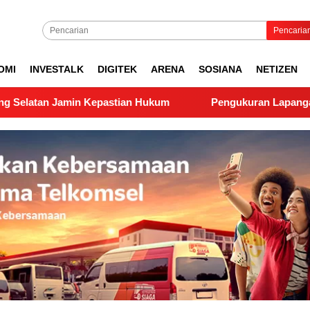
Pencaria
OMI
INVESTALK
DIGITEK
ARENA
SOSIANA
NETIZEN
n Kepastian Hukum
Pengukuran Lapangan PTSL di Nagar