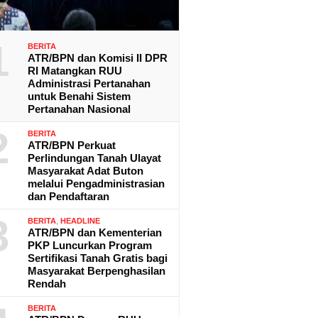
1
BERITA
ATR/BPN dan Komisi II DPR
RI Matangkan RUU
Administrasi Pertanahan
untuk Benahi Sistem
Pertanahan Nasional
2
BERITA
ATR/BPN Perkuat
Perlindungan Tanah Ulayat
Masyarakat Adat Buton
melalui Pengadministrasian
dan Pendaftaran
3
BERITA
,
HEADLINE
ATR/BPN dan Kementerian
PKP Luncurkan Program
Sertifikasi Tanah Gratis bagi
Masyarakat Berpenghasilan
Rendah
BERITA