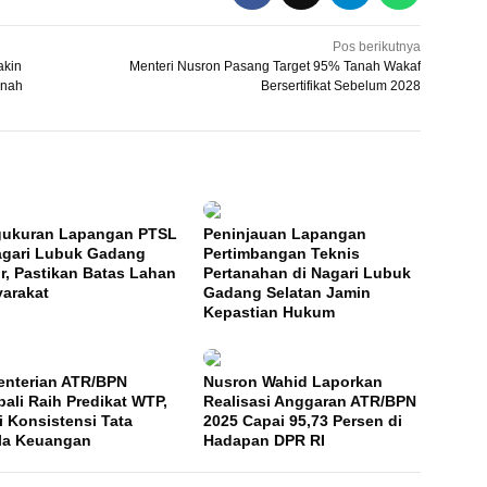
Pos berikutnya
akin
Menteri Nusron Pasang Target 95% Tanah Wakaf
anah
Bersertifikat Sebelum 2028
ukuran Lapangan PTSL
Peninjauan Lapangan
agari Lubuk Gadang
Pertimbangan Teknis
r, Pastikan Batas Lahan
Pertanahan di Nagari Lubuk
arakat
Gadang Selatan Jamin
Kepastian Hukum
nterian ATR/BPN
Nusron Wahid Laporkan
ali Raih Predikat WTP,
Realisasi Anggaran ATR/BPN
i Konsistensi Tata
2025 Capai 95,73 Persen di
la Keuangan
Hadapan DPR RI