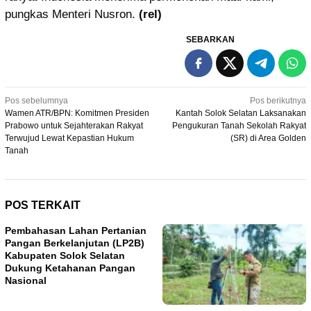
pungkas Menteri Nusron.
(rel)
SEBARKAN
Navigasi
Pos sebelumnya
Pos berikutnya
Wamen ATR/BPN: Komitmen Presiden
Kantah Solok Selatan Laksanakan
pos
Prabowo untuk Sejahterakan Rakyat
Pengukuran Tanah Sekolah Rakyat
Terwujud Lewat Kepastian Hukum
(SR) di Area Golden
Tanah
POS TERKAIT
Pembahasan Lahan Pertanian
Pangan Berkelanjutan (LP2B)
Kabupaten Solok Selatan
Dukung Ketahanan Pangan
Nasional