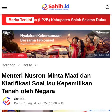
Loncat
Menu
ke
konten
Mobile
lanjutan (LP2B) Kabupaten Solok Selatan Dukung Ketahanan P
Berita Terkini
Beranda
Berita
Menteri Nusron Minta Maaf dan
Klarifikasi Soal Isu Kepemilikan
Tanah oleh Negara
Sahih.id
Kamis, 14 Agustus 2025 | 10:08 WIB