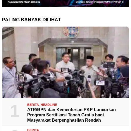
PALING BANYAK DILIHAT
1
BERITA
,
HEADLINE
ATR/BPN dan Kementerian PKP Luncurkan
Program Sertifikasi Tanah Gratis bagi
Masyarakat Berpenghasilan Rendah
BERITA