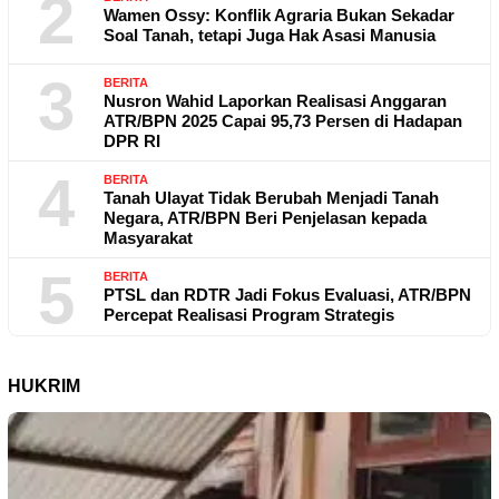
2
Wamen Ossy: Konflik Agraria Bukan Sekadar
Soal Tanah, tetapi Juga Hak Asasi Manusia
3
BERITA
Nusron Wahid Laporkan Realisasi Anggaran
ATR/BPN 2025 Capai 95,73 Persen di Hadapan
DPR RI
4
BERITA
Tanah Ulayat Tidak Berubah Menjadi Tanah
Negara, ATR/BPN Beri Penjelasan kepada
Masyarakat
5
BERITA
PTSL dan RDTR Jadi Fokus Evaluasi, ATR/BPN
Percepat Realisasi Program Strategis
HUKRIM