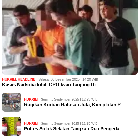
HUKRIM
,
HEADLINE
Selasa, 30 Desember 2025 | 14:20 WIB
Kasus Narkoba Inhil: DPO Iwan Tanjung Di…
HUKRIM
Senin, 1 September 2025 | 12:23 WIB
Rugikan Korban Ratusan Juta, Komplotan P…
HUKRIM
Senin, 1 September 2025 | 12:15 WIB
Polres Solok Selatan Tangkap Dua Pengeda…