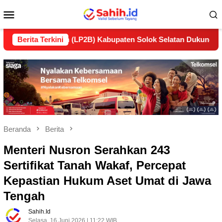
Loncat
Menu
ke
konten
Mobile
lanjutan (LP2B) Kabupaten Solok Selatan Dukung Ketahanan P
Berita Terkini
Beranda
Berita
Menteri Nusron Serahkan 243
Sertifikat Tanah Wakaf, Percepat
Kepastian Hukum Aset Umat di Jawa
Tengah
Sahih.id
Selasa, 16 Juni 2026 | 11:22 WIB