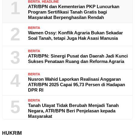
1
BERITA
,
HEADLINE
ATR/BPN dan Kementerian PKP Luncurkan
Program Sertifikasi Tanah Gratis bagi
Masyarakat Berpenghasilan Rendah
2
BERITA
Wamen Ossy: Konflik Agraria Bukan Sekadar
Soal Tanah, tetapi Juga Hak Asasi Manusia
3
BERITA
ATR/BPN: Sinergi Pusat dan Daerah Jadi Kunci
Sukses Penataan Ruang dan Reforma Agraria
4
BERITA
Nusron Wahid Laporkan Realisasi Anggaran
ATR/BPN 2025 Capai 95,73 Persen di Hadapan
DPR RI
5
BERITA
Tanah Ulayat Tidak Berubah Menjadi Tanah
Negara, ATR/BPN Beri Penjelasan kepada
Masyarakat
HUKRIM