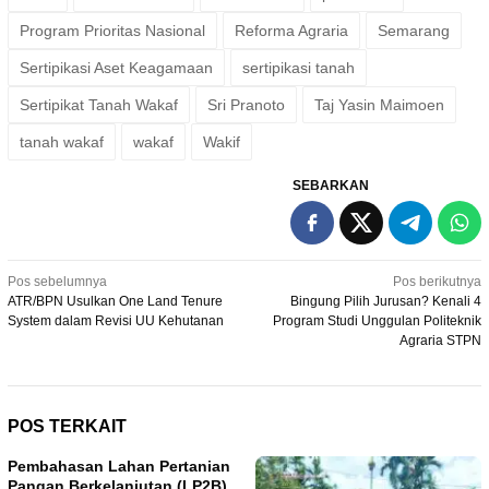
Program Prioritas Nasional
Reforma Agraria
Semarang
Sertipikasi Aset Keagamaan
sertipikasi tanah
Sertipikat Tanah Wakaf
Sri Pranoto
Taj Yasin Maimoen
tanah wakaf
wakaf
Wakif
SEBARKAN
Navigasi
Pos sebelumnya
Pos berikutnya
ATR/BPN Usulkan One Land Tenure
Bingung Pilih Jurusan? Kenali 4
pos
System dalam Revisi UU Kehutanan
Program Studi Unggulan Politeknik
Agraria STPN
POS TERKAIT
Pembahasan Lahan Pertanian
Pangan Berkelanjutan (LP2B)