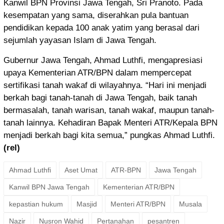
Kanwil BPN Provinsi Jawa Tengah, Sri Pranoto. Pada
kesempatan yang sama, diserahkan pula bantuan
pendidikan kepada 100 anak yatim yang berasal dari
sejumlah yayasan Islam di Jawa Tengah.
Gubernur Jawa Tengah, Ahmad Luthfi, mengapresiasi
upaya Kementerian ATR/BPN dalam mempercepat
sertifikasi tanah wakaf di wilayahnya. “Hari ini menjadi
berkah bagi tanah-tanah di Jawa Tengah, baik tanah
bermasalah, tanah warisan, tanah wakaf, maupun tanah-
tanah lainnya. Kehadiran Bapak Menteri ATR/Kepala BPN
menjadi berkah bagi kita semua,” pungkas Ahmad Luthfi.
(rel)
Ahmad Luthfi
Aset Umat
ATR-BPN
Jawa Tengah
Kanwil BPN Jawa Tengah
Kementerian ATR/BPN
kepastian hukum
Masjid
Menteri ATR/BPN
Musala
Nazir
Nusron Wahid
Pertanahan
pesantren