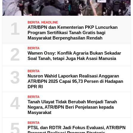
1
BERITA
,
HEADLINE
ATR/BPN dan Kementerian PKP Luncurkan
Program Sertifikasi Tanah Gratis bagi
Masyarakat Berpenghasilan Rendah
2
BERITA
Wamen Ossy: Konflik Agraria Bukan Sekadar
Soal Tanah, tetapi Juga Hak Asasi Manusia
3
BERITA
Nusron Wahid Laporkan Realisasi Anggaran
ATR/BPN 2025 Capai 95,73 Persen di Hadapan
DPR RI
4
BERITA
Tanah Ulayat Tidak Berubah Menjadi Tanah
Negara, ATR/BPN Beri Penjelasan kepada
Masyarakat
5
BERITA
PTSL dan RDTR Jadi Fokus Evaluasi, ATR/BPN
Percepat Realisasi Program Strategis