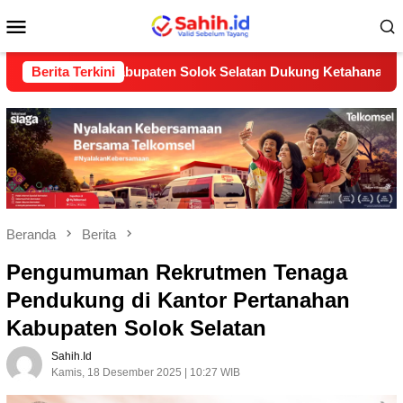
Loncat
Menu
ke
konten
Mobile
B) Kabupaten Solok Selatan Dukung Ketahanan Pangan Nasiona
Berita Terkini
Beranda
Berita
Pengumuman Rekrutmen Tenaga
Pendukung di Kantor Pertanahan
Kabupaten Solok Selatan
Sahih.id
Kamis, 18 Desember 2025 | 10:27 WIB