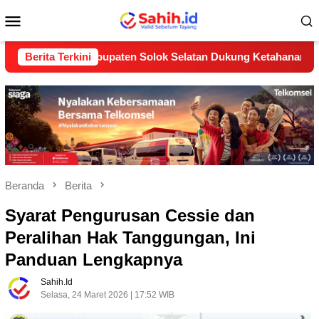
Loncat
Menu
ke
konten
Mobile
2B) Kabupaten Solok Selatan Dukung Ketahanan Pangan Nasion
Berita Terkini
Beranda
Berita
Syarat Pengurusan Cessie dan
Peralihan Hak Tanggungan, Ini
Panduan Lengkapnya
Sahih.id
Selasa, 24 Maret 2026 | 17:52 WIB