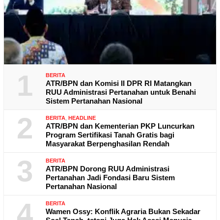
1
BERITA
ATR/BPN dan Komisi II DPR RI Matangkan
RUU Administrasi Pertanahan untuk Benahi
Sistem Pertanahan Nasional
2
BERITA
,
HEADLINE
ATR/BPN dan Kementerian PKP Luncurkan
Program Sertifikasi Tanah Gratis bagi
Masyarakat Berpenghasilan Rendah
3
BERITA
ATR/BPN Dorong RUU Administrasi
Pertanahan Jadi Fondasi Baru Sistem
Pertanahan Nasional
4
BERITA
Wamen Ossy: Konflik Agraria Bukan Sekadar