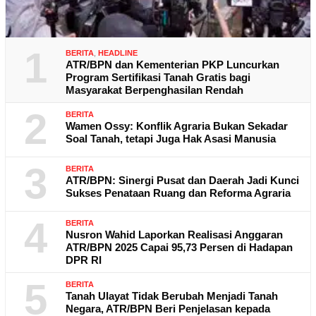
1
BERITA
,
HEADLINE
ATR/BPN dan Kementerian PKP Luncurkan
Program Sertifikasi Tanah Gratis bagi
Masyarakat Berpenghasilan Rendah
2
BERITA
Wamen Ossy: Konflik Agraria Bukan Sekadar
Soal Tanah, tetapi Juga Hak Asasi Manusia
3
BERITA
ATR/BPN: Sinergi Pusat dan Daerah Jadi Kunci
Sukses Penataan Ruang dan Reforma Agraria
4
BERITA
Nusron Wahid Laporkan Realisasi Anggaran
ATR/BPN 2025 Capai 95,73 Persen di Hadapan
DPR RI
5
BERITA
Tanah Ulayat Tidak Berubah Menjadi Tanah
Negara, ATR/BPN Beri Penjelasan kepada