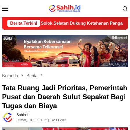
Loncat
Menu
ke
konten
Mobile
upaten Solok Selatan Dukung Ketahanan Pangan Nasional
Berita Terkini
Beranda
Berita
Tata Ruang Jadi Prioritas, Pemerintah
Pusat dan Daerah Sulut Sepakat Bagi
Tugas dan Biaya
Sahih.id
Jumat, 18 Juli 2025 | 14:33 WIB